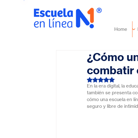
Home
¿Cómo una
combatir 
Obtuvo NaN de 5 es
En la era digital, la e
también se presenta com
cómo una escuela en lí
seguro y libre de intimi