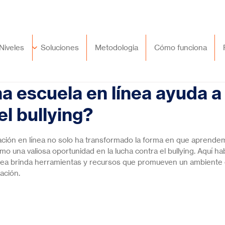
🇲🇽
México
+52 (55) 9417 8776
Niveles
Soluciones
Metodologia
Cómo funciona
 escuela en línea ayuda a
el bullying?
trellas.
ducación en línea no solo ha transformado la forma en que aprende
o una valiosa oportunidad en la lucha contra el bullying. Aquí h
nea brinda herramientas y recursos que promueven un ambiente 
dación.