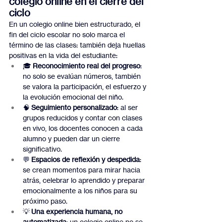
colegio online en el cierre del 
ciclo
En un colegio online bien estructurado, el 
fin del ciclo escolar no solo marca el 
término de las clases: también deja huellas 
positivas en la vida del estudiante:
🎓 
Reconocimiento real del progreso
: 
no solo se evalúan números, también 
se valora la participación, el esfuerzo y 
la evolución emocional del niño.
🧠 
Seguimiento personalizado
: al ser 
grupos reducidos y contar con clases 
en vivo, los docentes conocen a cada 
alumno y pueden dar un cierre 
significativo.
💬 
Espacios de reflexión y despedida
: 
se crean momentos para mirar hacia 
atrás, celebrar lo aprendido y preparar 
emocionalmente a los niños para su 
próximo paso.
💡 
Una experiencia humana, no 
automatizada
: un colegio online no se 