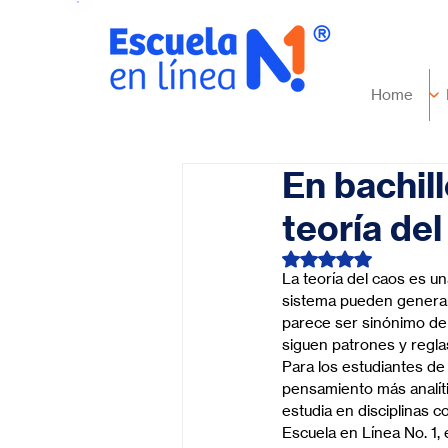
Home
En bachil
teoría de
Obtuvo NaN de 5 es
La teoría del caos es u
sistema pueden generar
parece ser sinónimo de
siguen patrones y regla
Para los estudiantes de 
pensamiento más analític
estudia en disciplinas 
Escuela en Línea No. 1,