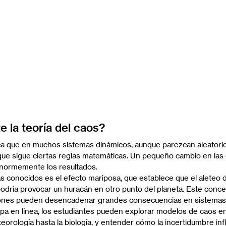
e la teoría del caos?
ica que en muchos sistemas dinámicos, aunque parezcan aleatorio
que sigue ciertas reglas matemáticas. Un pequeño cambio en las
 enormemente los resultados.
 conocidos es el efecto mariposa, que establece que el aleteo 
odría provocar un huracán en otro punto del planeta. Este conc
ones pueden desencadenar grandes consecuencias en sistemas
epa en línea, los estudiantes pueden explorar modelos de caos en
teorología hasta la biología, y entender cómo la incertidumbre in