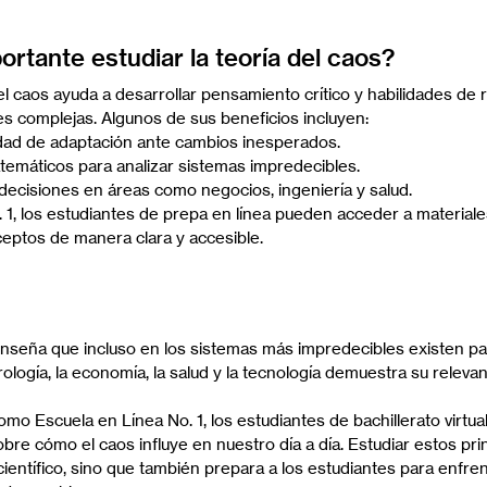
rtante estudiar la teoría del caos?
l caos ayuda a desarrollar pensamiento crítico y habilidades de 
s complejas. Algunos de sus beneficios incluyen:
dad de adaptación ante cambios inesperados.
temáticos para analizar sistemas impredecibles.
decisiones en áreas como negocios, ingeniería y salud.
 1, los estudiantes de prepa en línea pueden acceder a materiale
eptos de manera clara y accesible.
enseña que incluso en los sistemas más impredecibles existen pa
ología, la economía, la salud y la tecnología demuestra su releva
mo Escuela en Línea No. 1, los estudiantes de bachillerato virtua
re cómo el caos influye en nuestro día a día. Estudiar estos prin
ientífico, sino que también prepara a los estudiantes para enfren