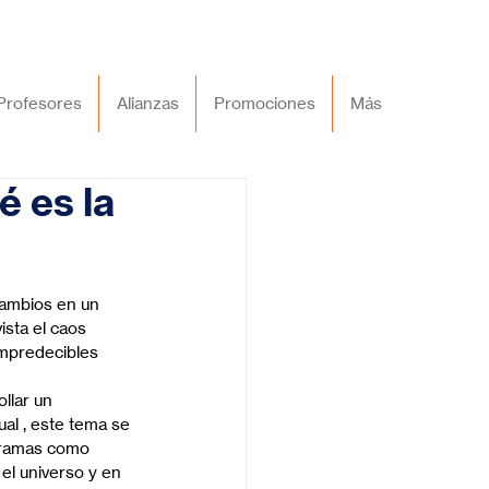
Profesores
Alianzas
Promociones
Más
é es la
cambios en un 
sta el caos 
impredecibles 
llar un 
al , este tema se 
ogramas como 
el universo y en 