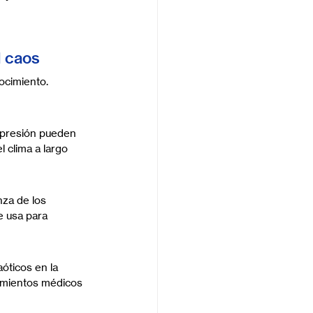
l caos
ocimiento. 
o presión pueden 
l clima a largo 
za de los 
e usa para 
óticos en la 
amientos médicos 