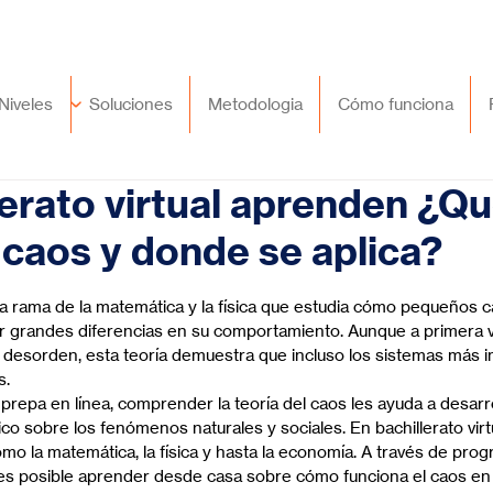
🇲🇽
México
+52 (55) 9417 8776
Niveles
Soluciones
Metodologia
Cómo funciona
lerato virtual aprenden ¿Qu
l caos y donde se aplica?
trellas.
na rama de la matemática y la física que estudia cómo pequeños 
 grandes diferencias en su comportamiento. Aunque a primera vi
 desorden, esta teoría demuestra que incluso los sistemas más 
s.
prepa en línea, comprender la teoría del caos les ayuda a desarro
o sobre los fenómenos naturales y sociales. En bachillerato virtu
como la matemática, la física y hasta la economía. A través de pr
 es posible aprender desde casa sobre cómo funciona el caos en 