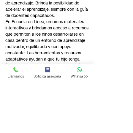
de aprendizaje. Brinda la posibilidad de 
acelerar el aprendizaje, siempre con la guía 
de docentes capacitados.
En Escuela en Línea, creamos materiales 
interactivos y brindamos acceso a recursos 
que permiten a los niños desarrollarse en 
casa dentro de un entorno de aprendizaje 
motivador, equilibrado y con apoyo 
constante. Las herramientas y recursos 
adaptativos ayudan a que tu hijo tenga 
éxito, ya sea un aprendiz visual, kinestésico 
o auditivo.
Llámanos
Solicita asesoría
Whatsapp
Reflexión final
Tener éxito en el aprendizaje digital no se 
trata de cambiar para encajar, sino de 
hacer que el aprendizaje se adapte a tu 
forma única de ser. Al adoptar múltiples 
estilos de aprendizaje y usar las 
herramientas adecuadas, los estudiantes 
no solo sobresalen en sus tareas, sino que 