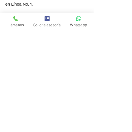
en Línea No. 1.
Para más da clic
Llámanos
Solicita asesoría
Whatsapp
Entradas recientes
Ver todo