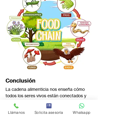
Conclusión
La cadena alimenticia nos enseña cómo 
todos los seres vivos están conectados y 
dependen unos de otros para sobrevivir. 
Aprender sobre ella ayuda a los niños a 
Llámanos
Solicita asesoría
Whatsapp
entender la importancia de cuidar el medio 
ambiente y respetar a los animales y las 
plantas.
En Escuela en Línea No. 1, una excelente 