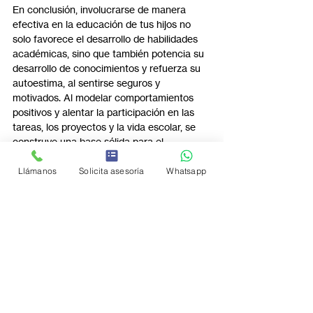
En conclusión, involucrarse de manera 
efectiva en la educación de tus hijos no 
solo favorece el desarrollo de habilidades 
académicas, sino que también potencia su 
desarrollo de conocimientos y refuerza su 
autoestima, al sentirse seguros y 
motivados. Al modelar comportamientos 
positivos y alentar la participación en las 
tareas, los proyectos y la vida escolar, se 
construye una base sólida para el 
crecimiento integral de los niños, 
preparando el camino para su éxito tanto 
Llámanos
Solicita asesoría
Whatsapp
en la escuela como en los desafíos futuros.
Conoce más de nosotros