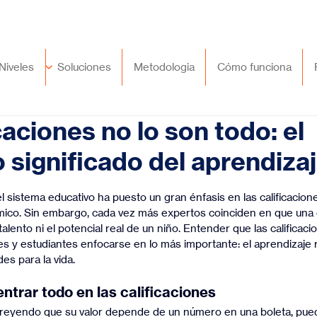
🇲🇽
México
+52 (55) 9417 8776
Niveles
Soluciones
Metodologia
Cómo funciona
caciones no lo son todo: el
 significado del aprendiza
trellas.
 sistema educativo ha puesto un gran énfasis en las calificacion
ico. Sin embargo, cada vez más expertos coinciden en que una c
l talento ni el potencial real de un niño. Entender que las calificac
s y estudiantes enfocarse en lo más importante: el aprendizaje re
es para la vida.
ntrar todo en las calificaciones
reyendo que su valor depende de un número en una boleta, pued