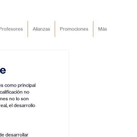
Profesores
Alianzas
Promociones
Más
je
es como principal 
alificación no 
iones no lo son 
al, el desarrollo 
e desarrollar 