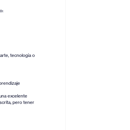
o:
rte, tecnología o 
rendizaje 
una excelente 
crita, pero tener 