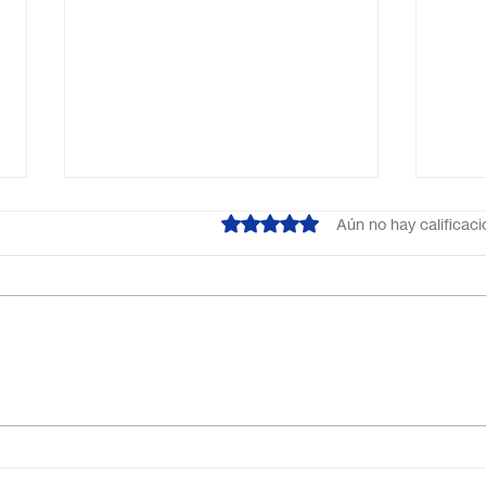
Obtuvo 0 de 5 estrellas.
Aún no hay calificac
¿Cuál es el mejor colegio
Escu
online en México?
Méxi
Descubre por qué Escuela
inno
en Línea N.º 1 es la opción