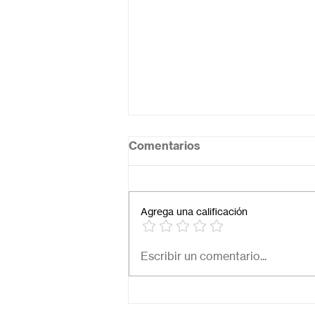
Comentarios
Agrega una calificación
Necesito una secundaria
Escribir un comentario...
virtual para mi hijo: ¿Cómo
elegir la mejor opción en
México?