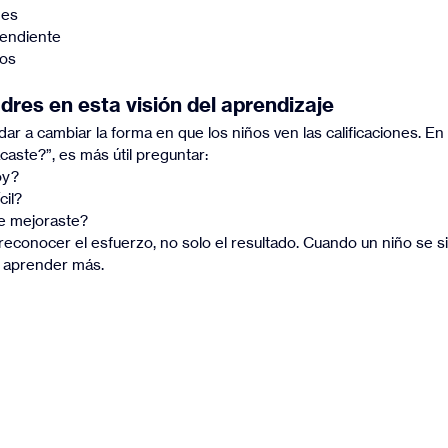
nes
endiente
ios
adres en esta visión del aprendizaje
r a cambiar la forma en que los niños ven las calificaciones. En 
caste?”, es más útil preguntar:
oy?
cil?
e mejoraste?
econocer el esfuerzo, no solo el resultado. Cuando un niño se s
 a aprender más.