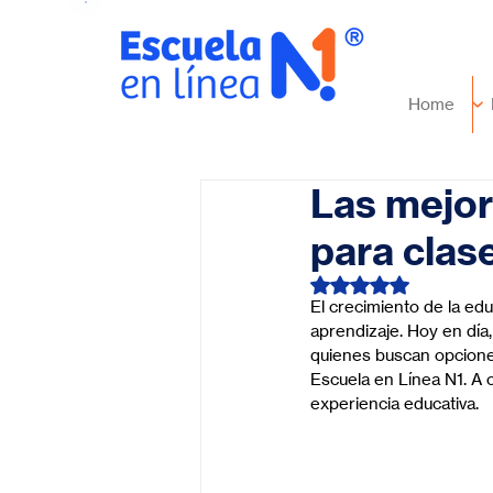
Home
Las mejor
para clas
Obtuvo NaN de 5 es
El crecimiento de la ed
aprendizaje. Hoy en día,
quienes buscan opcione
Escuela en Línea N1. A 
experiencia educativa.