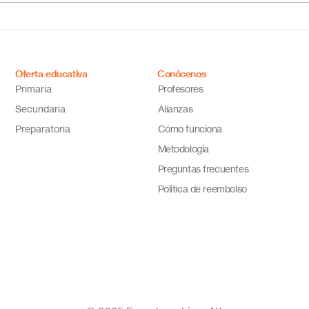
Descubre por qué Escuela
inno
en Línea N.º 1 es la opción
ideal
Oferta educativa
Conócenos
Primaria
Profesores
Secundaria
Alianzas
Preparatoria
Cómo funciona
Metodología
Preguntas frecuentes
Política de reembolso