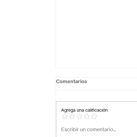
Comentarios
Agrega una calificación
Necesito una secundaria
Escribir un comentario...
virtual para mi hijo: ¿Cómo