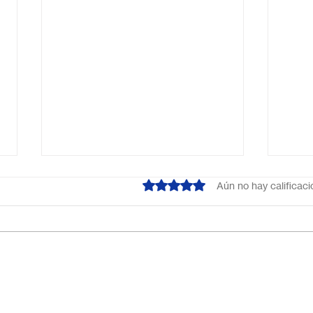
Obtuvo 0 de 5 estrellas.
Aún no hay calificac
¿Cuál es el mejor colegio
Escu
online en México?
Méxi