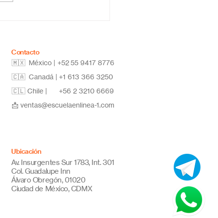
vadora y de calidad
Contacto
🇲🇽 México | +52
55 9417 8776
🇨🇦 Canadá |
+1 613 366 3250
🇨🇱 Chile |
+56 2 3210 6669
📩
ventas@escuelaenlinea-1.com
Ubicación
Av. Insurgentes Sur 1783, Int. 301
Col. Guadalupe Inn
Álvaro Obregón, 01020
Ciudad de México, CDMX