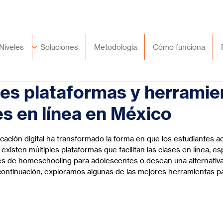
🇲🇽
México
+52 (55) 9417 8776
Niveles
Soluciones
Metodologia
Cómo funciona
es plataformas y herramie
es en línea en México
trellas.
ucación digital ha transformado la forma en que los estudiantes a
 existen múltiples plataformas que facilitan las clases en línea, e
s de homeschooling para adolescentes o desean una alternativa 
continuación, exploramos algunas de las mejores herramientas pa