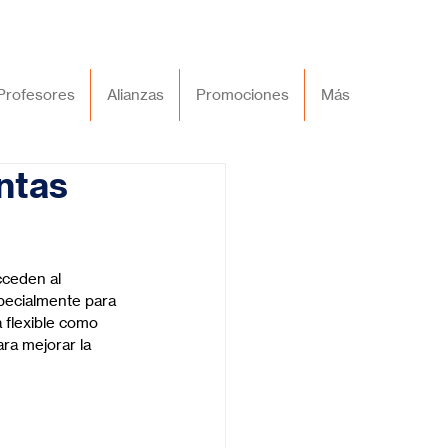
Profesores
Alianzas
Promociones
Más
ntas
cceden al 
specialmente para 
flexible como 
ra mejorar la 