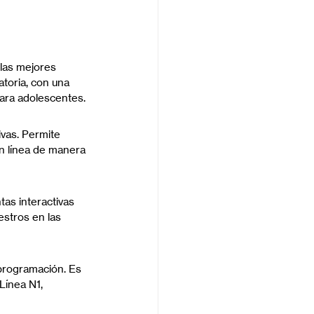
las mejores 
toria, con una 
ara adolescentes.
vas. Permite 
n línea de manera 
as interactivas 
estros en las 
programación. Es 
ínea N1, 