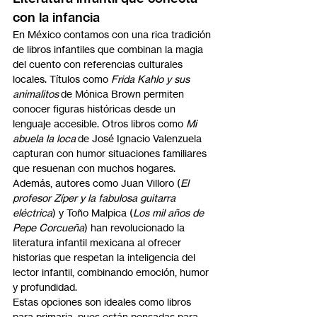
con la infancia 
En México contamos con una rica tradición 
de libros infantiles que combinan la magia 
del cuento con referencias culturales 
locales. Títulos como 
Frida Kahlo y sus 
animalitos
 de Mónica Brown permiten 
conocer figuras históricas desde un 
lenguaje accesible. Otros libros como 
Mi 
abuela la loca
 de José Ignacio Valenzuela 
capturan con humor situaciones familiares 
que resuenan con muchos hogares.
Además, autores como Juan Villoro (
El 
profesor Zíper y la fabulosa guitarra 
eléctrica
) y Toño Malpica (
Los mil años de 
Pepe Corcueña
) han revolucionado la 
literatura infantil mexicana al ofrecer 
historias que respetan la inteligencia del 
lector infantil, combinando emoción, humor 
y profundidad.
Estas opciones son ideales como libros 
para primaria, pues están pensadas para 