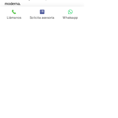
moderna.
Llámanos
Solicita asesoría
Whatsapp
Explora más
Entradas recientes
Ver todo