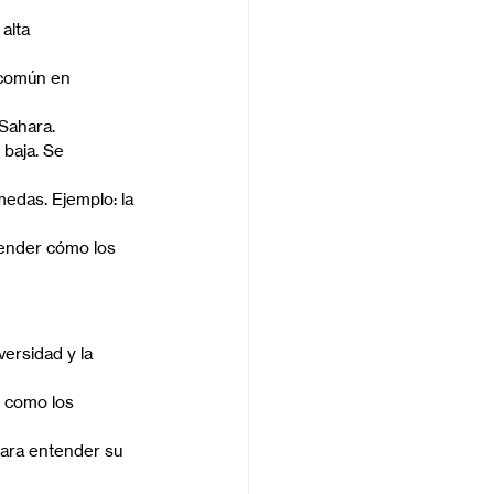
alta 
 común en 
 Sahara.
baja. Se 
edas. Ejemplo: la 
render cómo los 
ersidad y la 
 como los 
para entender su 