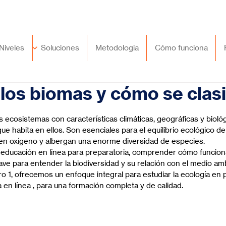
🇲🇽
México
+52 (55) 9417 8776
Niveles
Soluciones
Metodologia
Cómo funciona
los biomas y cómo se clasi
trellas.
ecosistemas con características climáticas, geográficas y biológ
ue habita en ellos. Son esenciales para el equilibrio ecológico del
cen oxígeno y albergan una enorme diversidad de especies.
 educación en línea para preparatoria, comprender cómo funcion
lave para entender la biodiversidad y su relación con el medio am
 1, ofrecemos un enfoque integral para estudiar la ecología en 
 en línea , para una formación completa y de calidad.