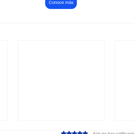
Conoce más
Obtuvo 0 de 5 estrellas.
Aún no hay calificac