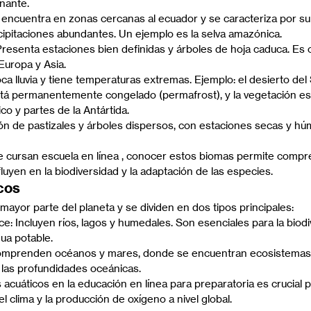
nante.
 encuentra en zonas cercanas al ecuador y se caracteriza por su 
cipitaciones abundantes. Un ejemplo es la selva amazónica.
resenta estaciones bien definidas y árboles de hoja caduca. Es
Europa y Asia.
ca lluvia y tiene temperaturas extremas. Ejemplo: el desierto del
stá permanentemente congelado (permafrost), y la vegetación es 
co y partes de la Antártida.
n de pastizales y árboles dispersos, con estaciones secas y húm
ue cursan escuela en línea , conocer estos biomas permite comp
luyen en la biodiversidad y la adaptación de las especies.
cos
mayor parte del planeta y se dividen en dos tipos principales:
e: Incluyen ríos, lagos y humedales. Son esenciales para la biodiv
gua potable.
omprenden océanos y mares, donde se encuentran ecosistemas
y las profundidades oceánicas.
 acuáticos en la educación en línea para preparatoria es crucial 
el clima y la producción de oxígeno a nivel global.