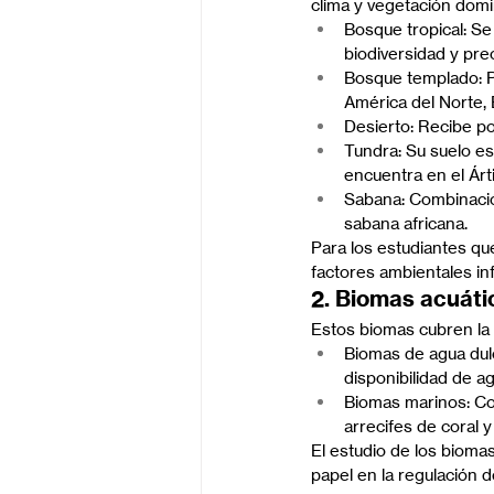
clima y vegetación domi
Bosque tropical: Se
biodiversidad y pre
Bosque templado: P
América del Norte, 
Desierto: Recibe po
Tundra: Su suelo e
encuentra en el Árti
Sabana: Combinació
sabana africana.
Para los estudiantes q
factores ambientales inf
2. Biomas acuáti
Estos biomas cubren la 
Biomas de agua dulc
disponibilidad de a
Biomas marinos: C
arrecifes de coral 
El estudio de los biomas
papel en la regulación d