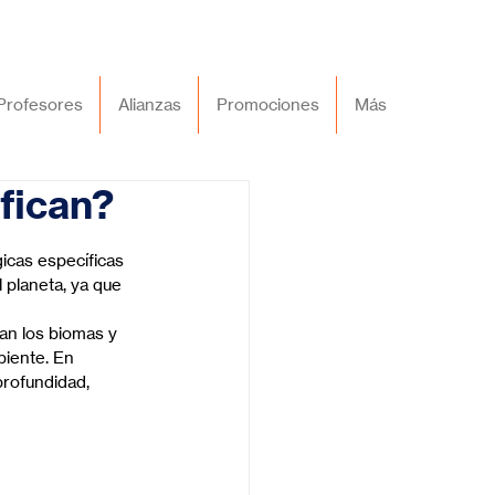
Profesores
Alianzas
Promociones
Más
fican?
icas específicas 
 planeta, ya que 
an los biomas y 
biente. En 
profundidad, 