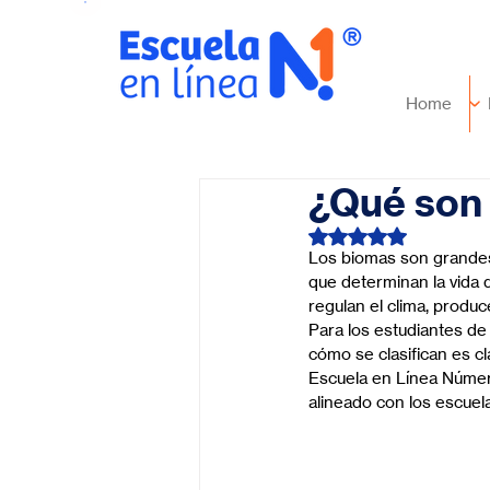
Home
¿Qué son 
Obtuvo NaN de 5 es
Los biomas son grandes 
que determinan la vida q
regulan el clima, produ
Para los estudiantes de
cómo se clasifican es c
Escuela en Línea Número
alineado con los escuela