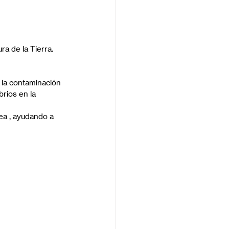
a de la Tierra.
 la contaminación 
rios en la 
ea , ayudando a 