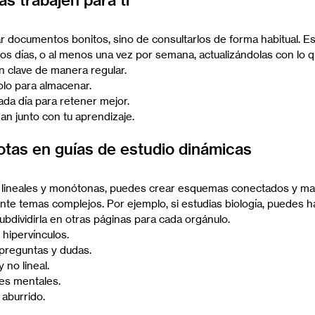
s trabajen para ti
ar documentos bonitos, sino de consultarlos de forma habitual. E
 los días, o al menos una vez por semana, actualizándolas con lo 
 clave de manera regular.
olo para almacenar.
da día para retener mejor.
an junto con tu aprendizaje.
otas en guías de estudio dinámicas
s lineales y monótonas, puedes crear esquemas conectados y m
te temas complejos. Por ejemplo, si estudias biología, puedes h
subdividirla en otras páginas para cada orgánulo.
hipervínculos.
 preguntas y dudas.
 no lineal.
es mentales.
aburrido.