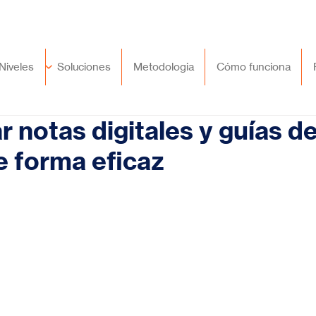
🇲🇽
México
+52 (55) 9417 8776
Niveles
Soluciones
Metodologia
Cómo funciona
 notas digitales y guías d
e forma eficaz
trellas.