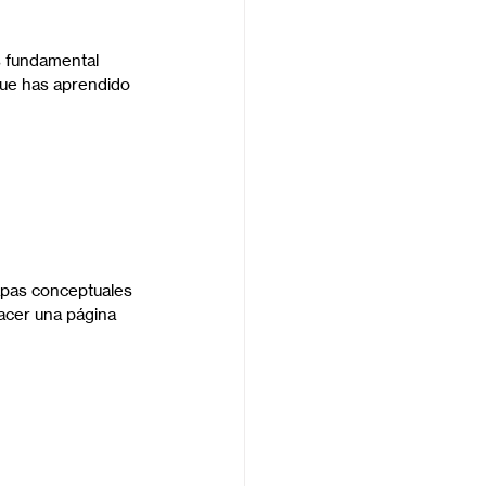
s fundamental 
que has aprendido 
apas conceptuales 
acer una página 