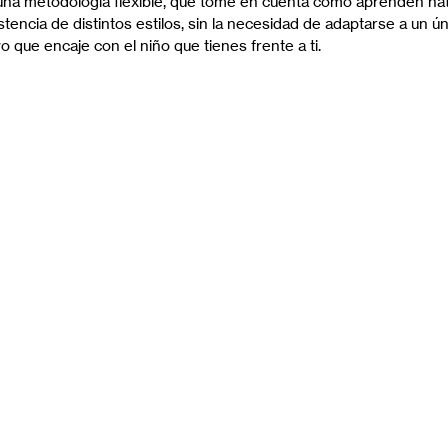
 una metodología flexible, que tome en cuenta cómo aprenden na
stencia de distintos estilos, sin la necesidad de adaptarse a un ún
o que encaje con el niño que tienes frente a ti.