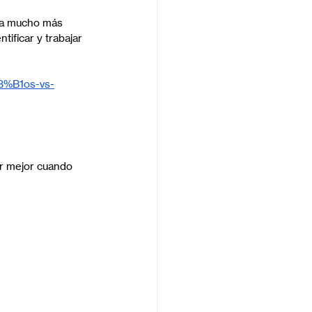
sea mucho más 
tificar y trabajar 
3%B1os-vs-
r mejor cuando 