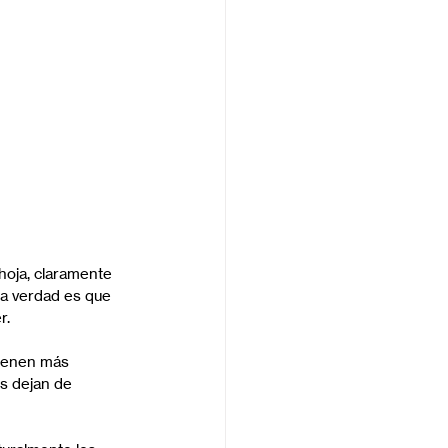
oja, claramente 
a verdad es que 
r.
tienen más 
es dejan de 