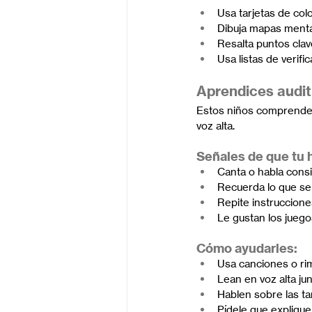
Usa tarjetas de colo
Dibuja mapas mental
Resalta puntos clav
Usa listas de verific
Aprendices audit
Estos niños comprenden 
voz alta.
Señales de que tu h
Canta o habla cons
Recuerda lo que se 
Repite instruccione
Le gustan los juego
Cómo ayudarles:
Usa canciones o ri
Lean en voz alta jun
Hablen sobre las ta
Pídele que explique