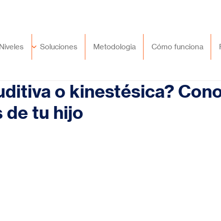
🇲🇽
México
+52 (55) 9417 8776
Niveles
Soluciones
Metodologia
Cómo funciona
auditiva o kinestésica? Con
 de tu hijo
trellas.