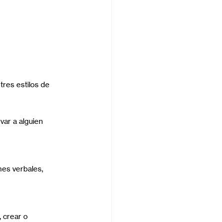
res estilos de 
ar a alguien 
es verbales, 
 crear o 