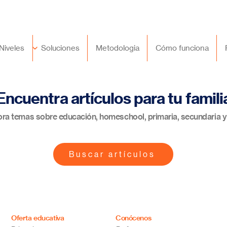
🇲🇽
México
+52 (55) 9417 8776
Niveles
Soluciones
Metodologia
Cómo funciona
Encuentra artículos para tu famili
ora temas sobre educación, homeschool, primaria, secundaria y
Buscar artículos
Oferta educativa
Conócenos