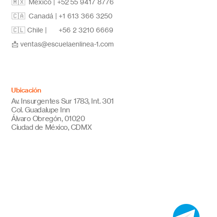
🇲🇽 México | +52
55 9417 8776
🇨🇦 Canadá |
+1 613 366 3250
🇨🇱 Chile |
+56 2 3210 6669
📩
ventas@escuelaenlinea-1.com
Ubicación
Av. Insurgentes Sur 1783, Int. 301
Col. Guadalupe Inn
Álvaro Obregón, 01020
Ciudad de México, CDMX