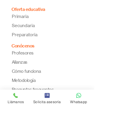
Oferta educativa
Primaria
Secundaria
Preparatoria
Conócenos
Profesores
Alianzas
Cómo funciona
Metodología
Preguntas frecuentes
Política de reembolso
Llámanos
Solicita asesoría
Whatsapp
Contacto
🇲🇽 México | +52
55 9417 8776
🇨🇦 Canadá |
+1 613 366 3250